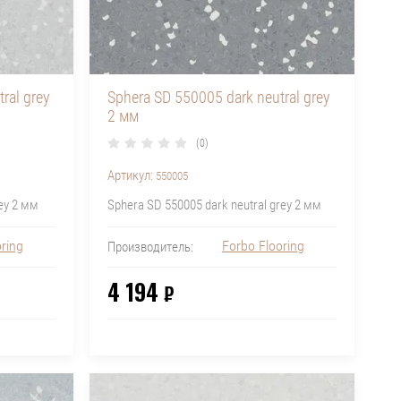
ral grey
Sphera SD 550005 dark neutral grey
2 мм
(0)
Артикул:
550005
rey 2 мм
Sphera SD 550005 dark neutral grey 2 мм
ring
Forbo Flooring
Производитель:
4 194
₽