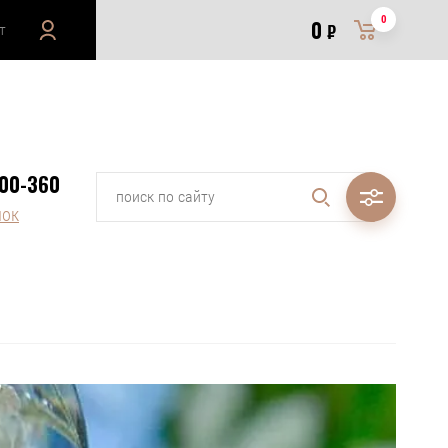
0
0
т
₽
000-360
нок