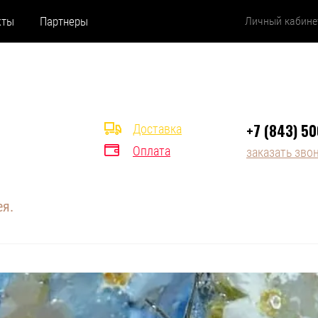
кты
Партнеры
Личный кабине
+7 (843) 5
Доставка
Оплата
заказать зво
ея.