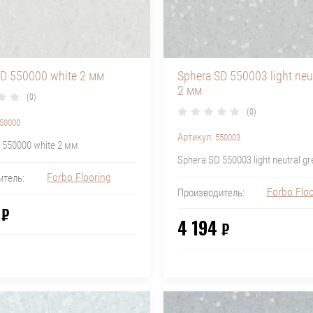
SD 550000 white 2 мм
Sphera SD 550003 light neut
2 мм
(0)
(0)
50000
Артикул:
550003
 550000 white 2 мм
Sphera SD 550003 light neutral g
Forbo Flooring
итель:
Forbo Floo
Производитель:
₽
4 194
₽