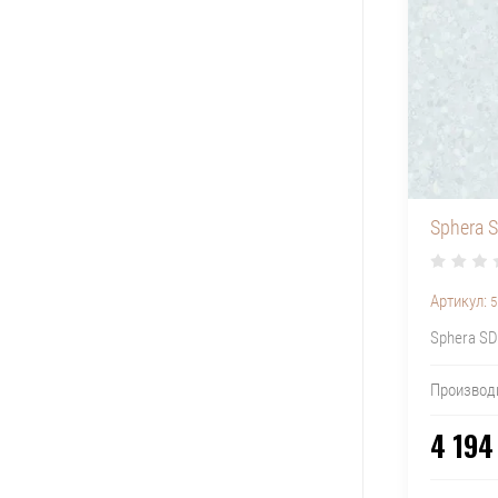
Sphera 
Артикул:
5
Sphera SD
Производ
4 194