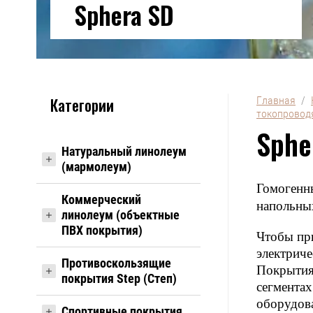
Sphera SD
Категории
Главная
  /  
токопровод
Sphe
Натуральный линолеум
(мармолеум)
Гомогенн
Коммерческий
напольны
линолеум (объектные
ПВХ покрытия)
Чтобы при
электрич
Противоскользящие
Покрытия
покрытия Step (Степ)
сегмент
оборудова
Спортивные покрытия