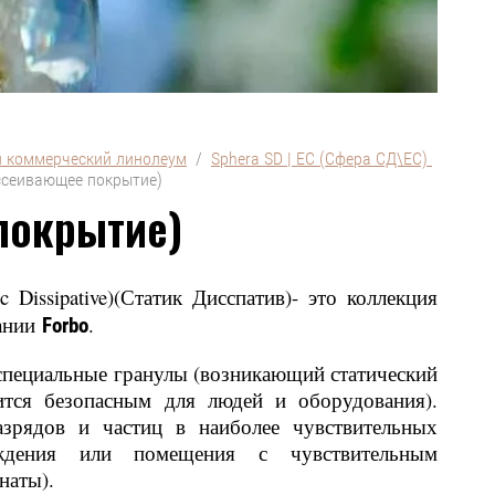
 коммерческий линолеум
  /  
Sphera SD | EC (Сфера СД\ЕС) 
ассеивающее покрытие)
покрытие)
 Dissipative)(Статик Дисспатив)- это коллекция
пании
.
Forbo
 специальные гранулы (возникающий статический
ится безопасным для людей и оборудования).
азрядов и частиц в наиболее чувствительных
еждения или помещения с чувствительным
наты).