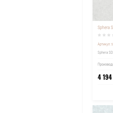
Sphera 
Артикул:
5
Sphera SD
Производ
4 194