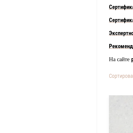
Сертифика
Сертифика
Экспертн
Рекоменд
На сайте
Сортирова