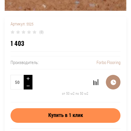
Артикул:
5525
(0)
1 403
Forbo Flooring
Производитель:
+
−
от 50 м2 по 50 м2
Купить в 1 клик