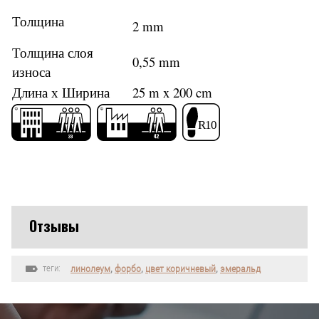
Толщина
2 mm
Толщина слоя
0,55 mm
износа
Длина х Ширина
25 m x 200 cm
Отзывы
теги:
линолеум
,
форбо
,
цвет коричневый
,
эмеральд