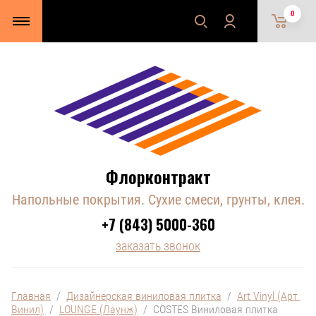
0
Флорконтракт
Напольные покрытия. Сухие смеси, грунты, клея.
+7 (843) 5000-360
заказать звонок
Главная
  /  
Дизайнерская виниловая плитка
  /  
Art Vinyl (Арт 
Винил)
  /  
LOUNGE (Лаунж)
  /  COSTES Виниловая плитка