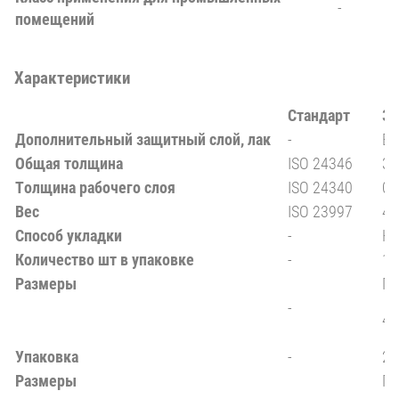
-
помещений
Характеристики
Стандарт
Зн
Дополнительный защитный слой, лак
-
Ex
Общая толщина
ISO 24346
3 
Толщина рабочего слоя
ISO 24340
0,
Вес
ISO 23997
49
Способ укладки
-
На
Количество шт в упаковке
-
15
Размеры
Пл
-
4-
Упаковка
-
2,
Размеры
Пл