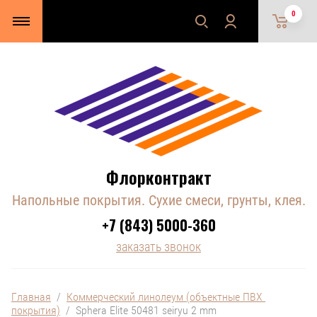
0
Флорконтракт
Напольные покрытия. Сухие смеси, грунты, клея.
+7 (843) 5000-360
заказать звонок
Главная
  /  
Коммерческий линолеум (объектные ПВХ 
покрытия)
  /  Sphera Elite 50481 seiryu 2 mm